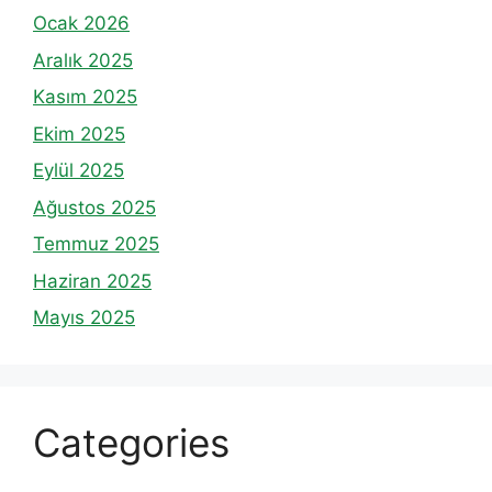
Ocak 2026
Aralık 2025
Kasım 2025
Ekim 2025
Eylül 2025
Ağustos 2025
Temmuz 2025
Haziran 2025
Mayıs 2025
Categories