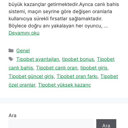
büyük kazançlar getirmektedir.Ayrıca canlı bahis
sistemi, maçın seyrine göre değişen oranlarla
kullanıcıya sürekli fırsatlar sağlamaktadır.
Böylece doğru anı yakalayan her oyuncu, …
Devamını oku
Kategoriler
Genel
Etiketler
Tipobet avantajları
,
tipobet bonus
,
Tipobet
canlı bahis
,
Tipobet canlı oran
,
tipobet giriş
,
Tipobet güncel giriş
,
Tipobet oran farkı
,
Tipobet
özel oranlar
,
Tipobet yüksek kazanç
Ara
Ara