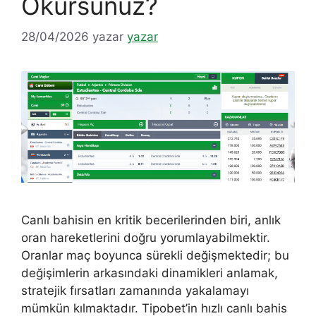
Okursunuz?
28/04/2026
yazar
yazar
Canlı bahisin en kritik becerilerinden biri, anlık
oran hareketlerini doğru yorumlayabilmektir.
Oranlar maç boyunca sürekli değişmektedir; bu
değişimlerin arkasındaki dinamikleri anlamak,
stratejik fırsatları zamanında yakalamayı
mümkün kılmaktadır. Tipobet’in hızlı canlı bahis