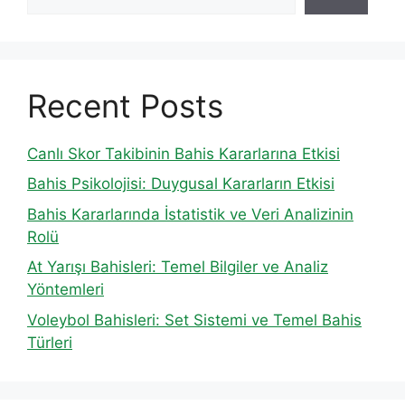
Recent Posts
Canlı Skor Takibinin Bahis Kararlarına Etkisi
Bahis Psikolojisi: Duygusal Kararların Etkisi
Bahis Kararlarında İstatistik ve Veri Analizinin
Rolü
At Yarışı Bahisleri: Temel Bilgiler ve Analiz
Yöntemleri
Voleybol Bahisleri: Set Sistemi ve Temel Bahis
Türleri