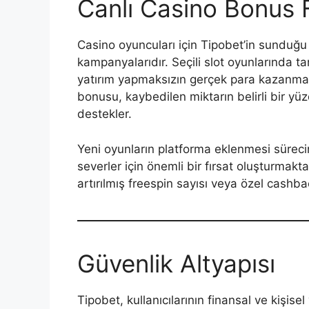
Canlı Casino Bonus F
Casino oyuncuları için Tipobet’in sunduğu
kampanyalarıdır. Seçili slot oyunlarında t
yatırım yapmaksızın gerçek para kazanma 
bonusu, kaybedilen miktarın belirli bir 
destekler.
Yeni oyunların platforma eklenmesi sürec
severler için önemli bir fırsat oluşturmakta
artırılmış freespin sayısı veya özel cashba
Güvenlik Altyapısı
Tipobet, kullanıcılarının finansal ve kişisel