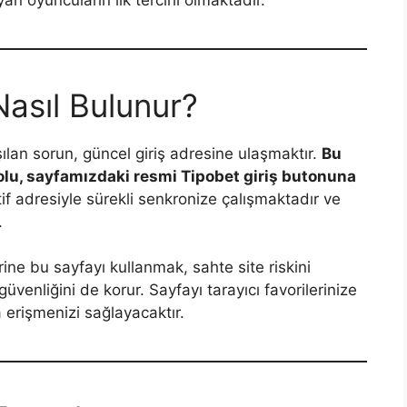
Nasıl Bulunur?
ılan sorun, güncel giriş adresine ulaşmaktır.
Bu
olu, sayfamızdaki resmi Tipobet giriş butonuna
tif adresiyle sürekli senkronize çalışmaktadır ve
.
ine bu sayfayı kullanmak, sahte site riskini
güvenliğini de korur. Sayfayı tarayıcı favorilerinize
erişmenizi sağlayacaktır.