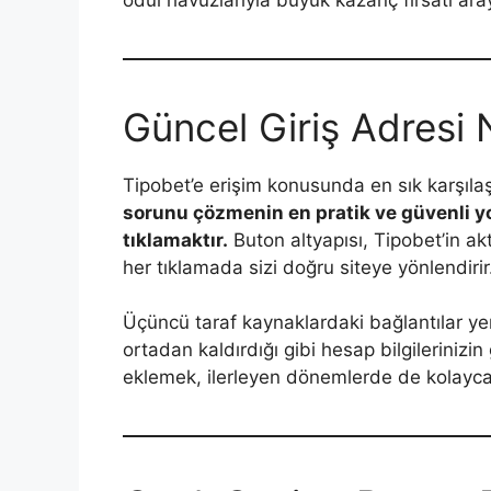
Güncel Giriş Adresi 
Tipobet’e erişim konusunda en sık karşılaş
sorunu çözmenin en pratik ve güvenli y
tıklamaktır.
Buton altyapısı, Tipobet’in ak
her tıklamada sizi doğru siteye yönlendirir
Üçüncü taraf kaynaklardaki bağlantılar yer
ortadan kaldırdığı gibi hesap bilgilerinizin 
eklemek, ilerleyen dönemlerde de kolayca 