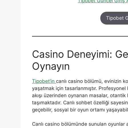
Tipobet Güncel Giriş 
Tipobet G
Casino Deneyimi: Ge
Oynayın
Tipobet’in
canlı casino bölümü, evinizin 
yaşatmak için tasarlanmıştır. Profesyonel 
akışı üzerinden oynanan masalar, otantik 
taşımaktadır. Canlı sohbet özelliği sayesi
geçebilir, sosyal bir oyun ortamı yaşayabili
Canlı casino bölümünde sunulan oyunlar ar