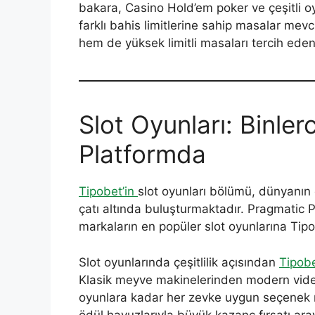
bakara, Casino Hold’em poker ve çeşitli oy
farklı bahis limitlerine sahip masalar me
hem de yüksek limitli masaları tercih edenle
Slot Oyunları: Binle
Platformda
Tipobet’in
slot oyunları bölümü, dünyanın ön
çatı altında buluşturmaktadır. Pragmatic 
markaların en popüler slot oyunlarına Tipo
Slot oyunlarında çeşitlilik açısından
Tipob
Klasik meyve makinelerinden modern video s
oyunlara kadar her zevke uygun seçenek mev
ödül havuzlarıyla büyük kazanç fırsatı aray