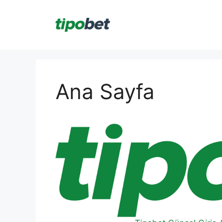
İçeriğe
atla
Ana Sayfa