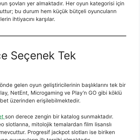
un şovları yer almaktadır. Her oyun kategorisi için
vcuttur; bu durum hem küçük bütçeli oyuncuların
rin ihtiyacını karşılar.
rce Seçenek Tek
de gelen oyun geliştiricilerinin başlıklarını tek bir
Play, NetEnt, Microgaming ve Play’n GO gibi köklü
bet üzerinden erişilebilmektedir.
et
son derece zengin bir katalog sunmaktadır.
lotlarına, mitolojik temalardan film lisanslı
cuttur. Progresif jackpot slotları ise biriken
an oyuncuların ilk tercihi olmaktadır.