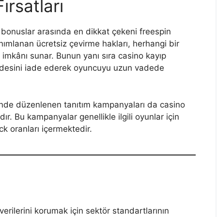
ırsatları
 bonuslar arasında en dikkat çekeni freespin
anımlanan ücretsiz çevirme hakları, herhangi bir
imkânı sunar. Bunun yanı sıra casino kayıp
yüzdesini iade ederek oyuncuyu uzun vadede
inde düzenlenen tanıtım kampanyaları da casino
dır. Bu kampanyalar genellikle ilgili oyunlar için
ck oranları içermektedir.
 verilerini korumak için sektör standartlarının