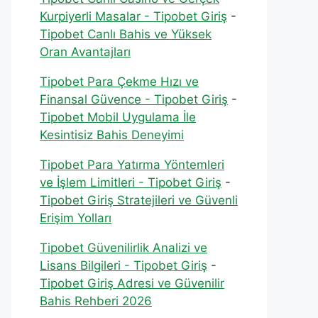
Kurpiyerli Masalar - Tipobet Giriş
-
Tipobet Canlı Bahis ve Yüksek
Oran Avantajları
Tipobet Para Çekme Hızı ve
Finansal Güvence - Tipobet Giriş
-
Tipobet Mobil Uygulama İle
Kesintisiz Bahis Deneyimi
Tipobet Para Yatırma Yöntemleri
ve İşlem Limitleri - Tipobet Giriş
-
Tipobet Giriş Stratejileri ve Güvenli
Erişim Yolları
Tipobet Güvenilirlik Analizi ve
Lisans Bilgileri - Tipobet Giriş
-
Tipobet Giriş Adresi ve Güvenilir
Bahis Rehberi 2026